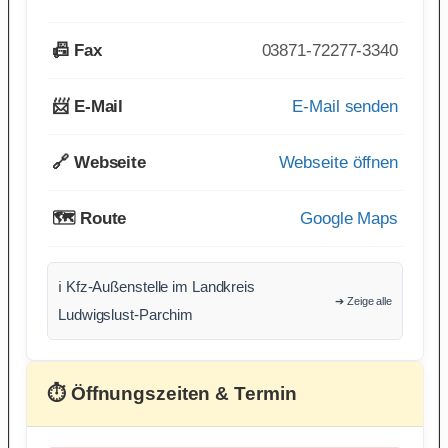
📠 Fax
03871-72277-3340
📨 E-Mail
E-Mail senden
🔗 Webseite
Webseite öffnen
🗺️ Route
Google Maps
ℹ️ Kfz-Außenstelle im Landkreis
➔ Zeige alle
Ludwigslust-Parchim
⏱ Öffnungszeiten & Termin