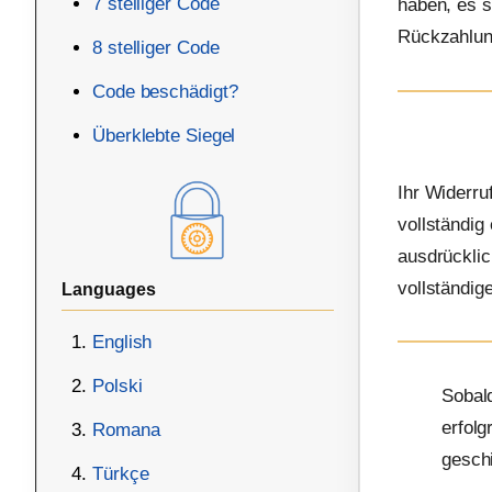
7 stelliger Code
haben, es s
Rückzahlun
8 stelliger Code
Code beschädigt?
Überklebte Siegel
Ihr Widerru
vollständig
ausdrücklic
vollständig
Languages
English
Polski
Sobald
erfolg
Romana
geschi
Türkçe