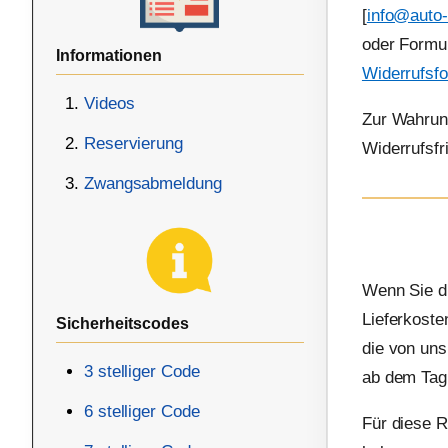
[
info@auto-
oder Formul
Informationen
Widerrufsf
Videos
Zur Wahrung
Reservierung
Widerrufsfr
Zwangsabmeldung
Wenn Sie di
Lieferkoste
Sicherheitscodes
die von uns
3 stelliger Code
ab dem Tag 
6 stelliger Code
Für diese R