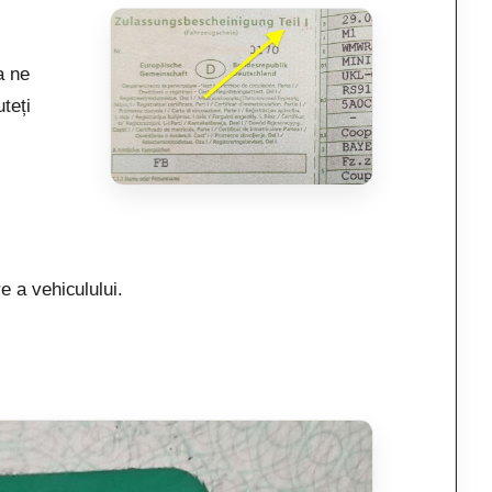
a ne
teți
e a vehiculului.