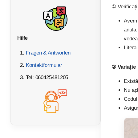
① Verificați
Avem n
anula.
Hilfe
vedea
Litera
Fragen & Antworten
Kontaktformular
② Variație
Tel: 060425481205
Există
Nu apl
Codul 
Asigur