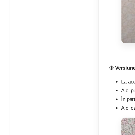
③ Versiune
La ace
Aici p
În par
Aici c