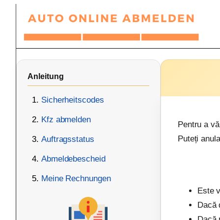
Zum
Inhalt
springen
Anleitung
Sicherheitscodes
Kfz abmelden
Pentru a vă
Puteți anul
Auftragsstatus
Abmeldebescheid
Meine Rechnungen
Este v
Dacă d
Dacă n