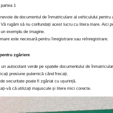
 partea 1
evoie de documentul de înmatriculare al vehiculului pentru 
 Vă rugăm să nu confundați acest lucru cu litera mare. Aici pu
 un exemplu de imagine.
 mare este necesară pentru înregistrare sau reînregistrare.
 pentru zgâriere
 un autocolant verde pe spatele documentului de înmatricular
icați presiune puternică când frecați.
de securitate poate fi zgâriat cu ușurință.
ați-vă că utilizați majuscule și litere mici corecte.