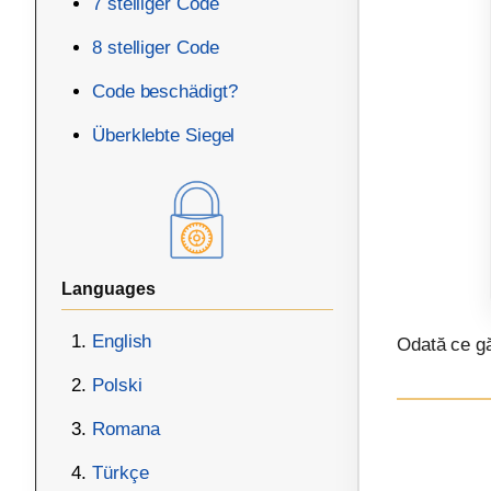
7 stelliger Code
8 stelliger Code
Code beschädigt?
Überklebte Siegel
Languages
English
Odată ce găs
Polski
Romana
Türkçe