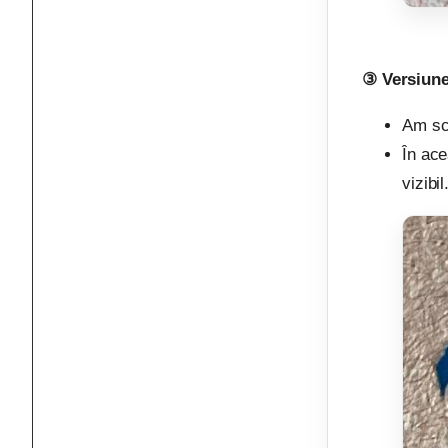
③ Versiune
Am sc
În ace
vizibi