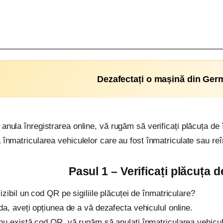
Dezafectați o mașină din Ger
 anula înregistrarea online, vă rugăm să verificați plăcuța d
a înmatricularea vehiculelor care au fost înmatriculate sau r
Pasul 1 – Verificați plăcuța 
izibil un cod QR pe ​​sigiliile plăcuței de înmatriculare?
a, aveți opțiunea de a vă dezafecta vehiculul online.
u există cod QR, vă rugăm să anulați înmatricularea vehiculul