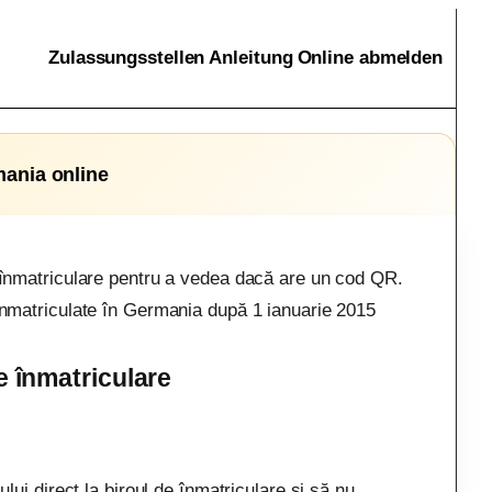
Zulassungsstellen
Anleitung
Online abmelden
mania online
e înmatriculare pentru a vedea dacă are un cod QR.
eînmatriculate în Germania după 1 ianuarie 2015
de înmatriculare
ui direct la biroul de înmatriculare și să nu