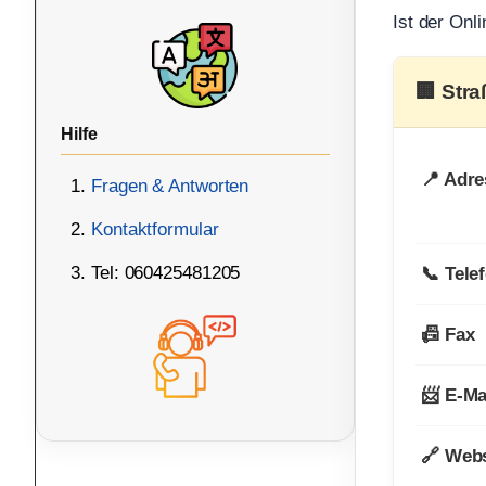
Ist der Onl
🏢 Str
Hilfe
📍 Adre
Fragen & Antworten
Kontaktformular
Tel: 060425481205
📞 Tele
📠 Fax
📨 E-Ma
🔗 Webs