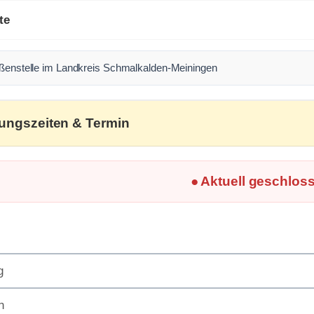
te
ußenstelle im Landkreis Schmalkalden-Meiningen
ungszeiten & Termin
● Aktuell geschlos
g
h