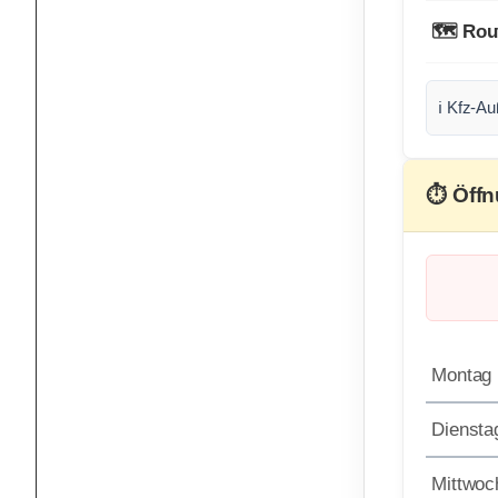
🗺️ Rou
ℹ️ Kfz-A
⏱ Öffn
Montag
Diensta
Mittwoc