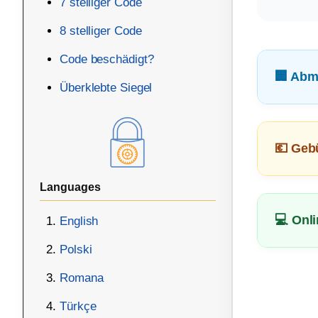
7 stelliger Code
8 stelliger Code
Code beschädigt?
🏢 Abm
Überklebte Siegel
💶 Geb
Languages
💻 Onl
English
Polski
Romana
Türkçe