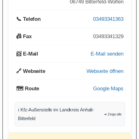
06749 Bitterfeld-Wolfen
📞 Telefon
03493341363
📠 Fax
03493341329
📨 E-Mail
E-Mail senden
🔗 Webseite
Webseite öffnen
🗺️ Route
Google Maps
ℹ️ Kfz-Außenstelle im Landkreis Anhalt-
➔ Zeige alle
Bitterfeld