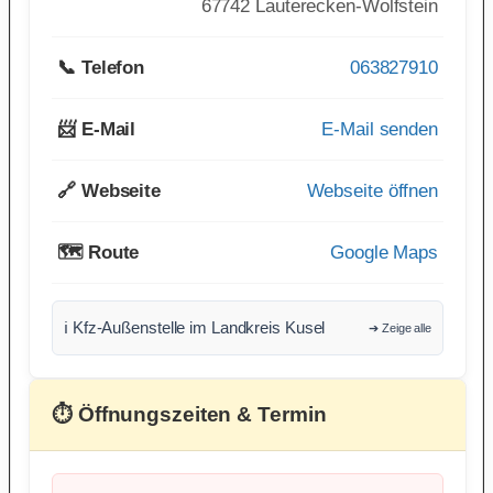
67742 Lauterecken-Wolfstein
📞 Telefon
063827910
📨 E-Mail
E-Mail senden
🔗 Webseite
Webseite öffnen
🗺️ Route
Google Maps
ℹ️ Kfz-Außenstelle im Landkreis Kusel
➔ Zeige alle
⏱ Öffnungszeiten & Termin