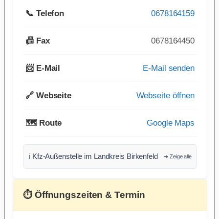
📞 Telefon
0678164159
📠 Fax
0678164450
📨 E-Mail
E-Mail senden
🔗 Webseite
Webseite öffnen
🗺️ Route
Google Maps
ℹ️ Kfz-Außenstelle im Landkreis Birkenfeld
➔ Zeige alle
⏱ Öffnungszeiten & Termin