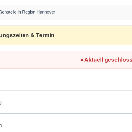
ußenstelle in Region Hannover
ungszeiten & Termin
● Aktuell geschlos
g
h