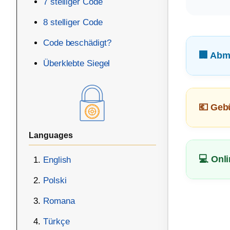
7 stelliger Code
8 stelliger Code
Code beschädigt?
🏢 Abm
Überklebte Siegel
💶 Geb
Languages
💻 Onl
English
Polski
Romana
Türkçe