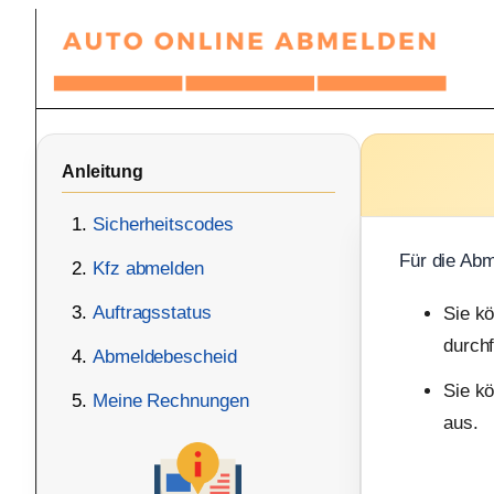
Zum
Inhalt
springen
Anleitung
Sicherheitscodes
Für die Abm
Kfz abmelden
Auftragsstatus
Sie k
durchf
Abmeldebescheid
Sie kö
Meine Rechnungen
aus.