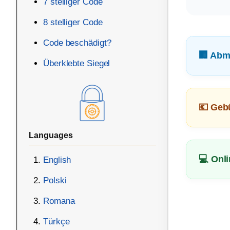
7 stelliger Code
8 stelliger Code
Code beschädigt?
🏢 Abm
Überklebte Siegel
💶 Geb
Languages
💻 Onl
English
Polski
Romana
Türkçe