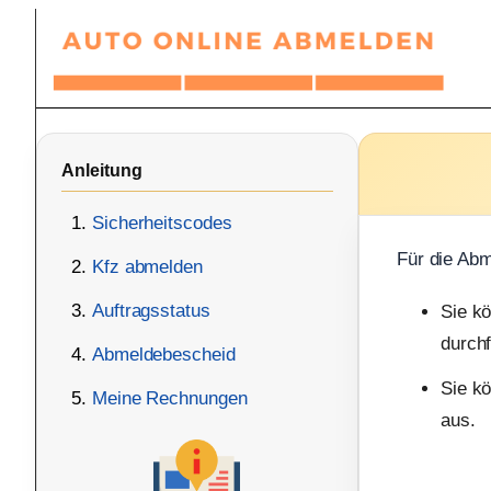
Zum
Inhalt
springen
Anleitung
Sicherheitscodes
Für die Abm
Kfz abmelden
Auftragsstatus
Sie k
durchf
Abmeldebescheid
Sie kö
Meine Rechnungen
aus.