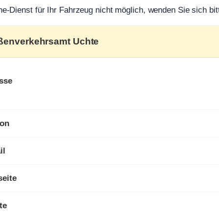
ine-Dienst für Ihr Fahrzeug nicht möglich, wenden Sie sich bit
aßenverkehrsamt Uchte
sse
fon
il
eite
te