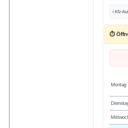
ℹ️ Kfz-A
⏱ Öffn
Montag
Diensta
Mittwoc