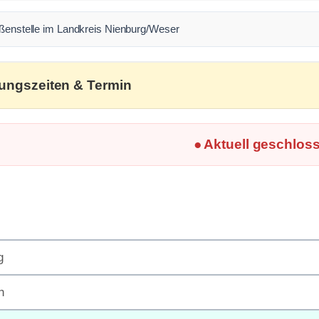
ußenstelle im Landkreis Nienburg/Weser
ungszeiten & Termin
● Aktuell geschlos
g
h