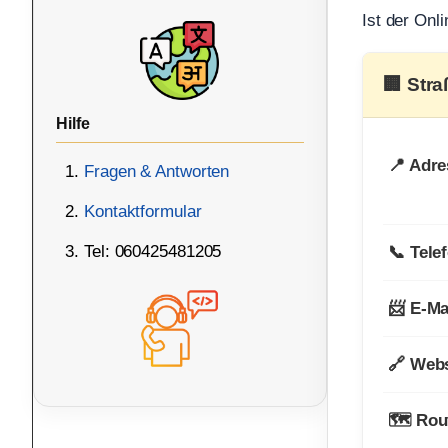
Ist der Onl
🏢 Str
Hilfe
📍 Adre
Fragen & Antworten
Kontaktformular
Tel: 060425481205
📞 Tele
📨 E-Ma
🔗 Webs
🗺️ Rou