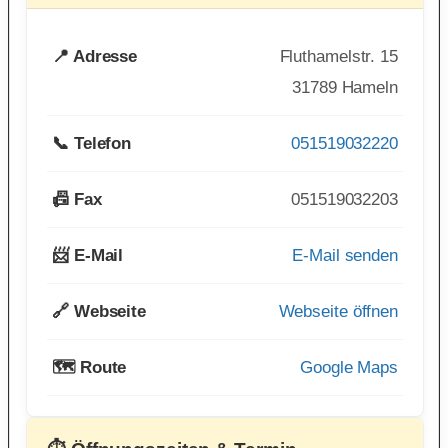
📍 Adresse
Fluthamelstr. 15
31789 Hameln
📞 Telefon
051519032220
📠 Fax
051519032203
📨 E-Mail
E-Mail senden
🔗 Webseite
Webseite öffnen
🗺️ Route
Google Maps