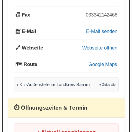
📠 Fax
033342142466
📨 E-Mail
E-Mail senden
🔗 Webseite
Webseite öffnen
🗺️ Route
Google Maps
ℹ️ Kfz-Außenstelle im Landkreis Barnim
➔ Zeige alle
⏱ Öffnungszeiten & Termin