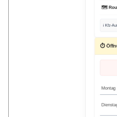
🗺️ Rou
ℹ️ Kfz-
⏱ Öffn
Montag
Diensta