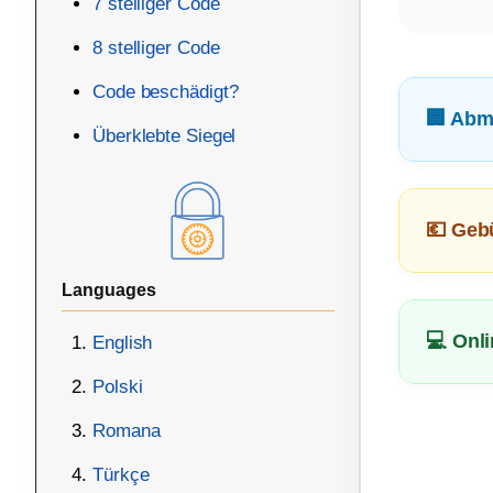
7 stelliger Code
8 stelliger Code
Code beschädigt?
🏢 Abm
Überklebte Siegel
💶 Geb
Languages
💻 Onl
English
Polski
Romana
Türkçe