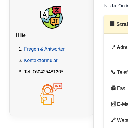
Ist der Onl
🏢 Str
Hilfe
📍 Adre
Fragen & Antworten
Kontaktformular
Tel: 060425481205
📞 Tele
📠 Fax
📨 E-Ma
🔗 Webs