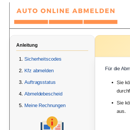
Zum
Inhalt
springen
Anleitung
Sicherheitscodes
Für die Abm
Kfz abmelden
Auftragsstatus
Sie k
durchf
Abmeldebescheid
Sie kö
Meine Rechnungen
aus.