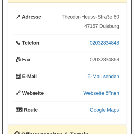
📍 Adresse
Theodor-Heuss-Straße 80
47167 Duisburg
📞 Telefon
02032834848
📠 Fax
02032834868
📨 E-Mail
E-Mail senden
🔗 Webseite
Webseite öffnen
🗺️ Route
Google Maps