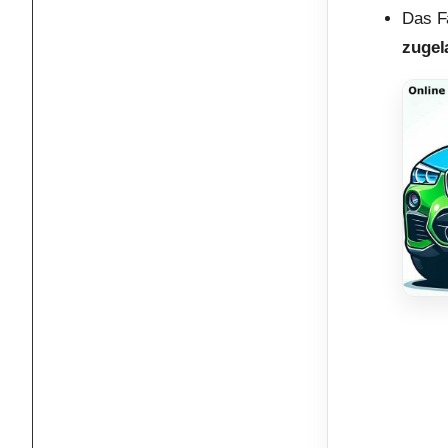
Das F
zugel