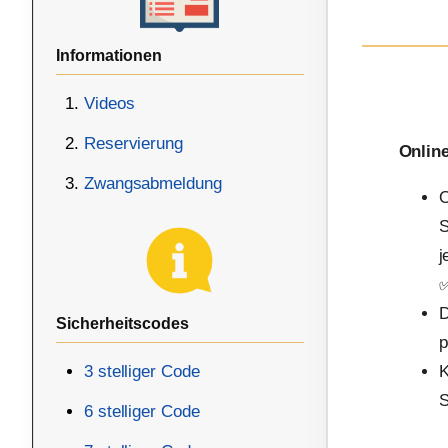
Informationen
Videos
Reservierung
Onlin
Zwangsabmeldung
O
S
j
D
Sicherheitscodes
p
3 stelliger Code
K
S
6 stelliger Code