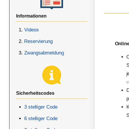
Informationen
Videos
Reservierung
Onlin
Zwangsabmeldung
O
S
j
D
Sicherheitscodes
p
3 stelliger Code
K
S
6 stelliger Code