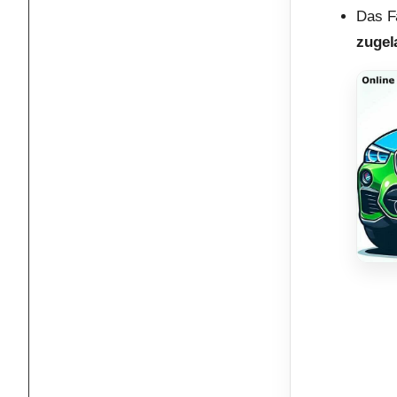
Das F
zugel