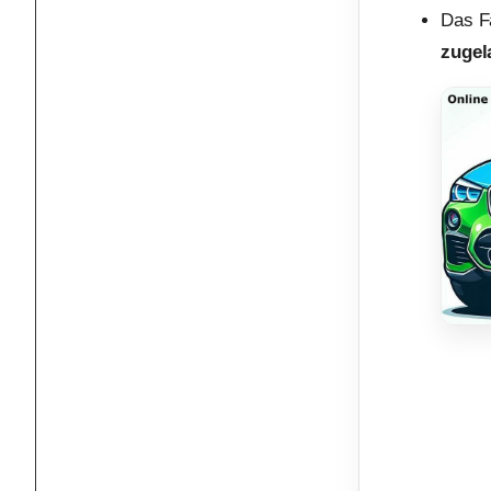
Das F
zugel