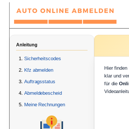
Zum
Inhalt
springen
Anleitung
Sicherheitscodes
Hier finden
Kfz abmelden
klar und ve
Auftragsstatus
für die
Onl
Videoanleit
Abmeldebescheid
Meine Rechnungen