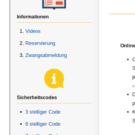
Informationen
Videos
Reservierung
Onlin
Zwangsabmeldung
O
S
j
D
Sicherheitscodes
p
3 stelliger Code
K
S
6 stelliger Code